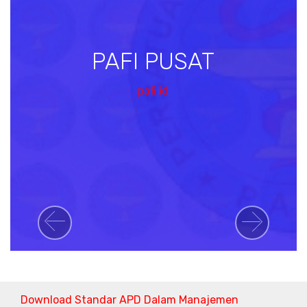
PAFI PUSAT
pafi.id
Previous
Next
Download Standar APD Dalam Manajemen